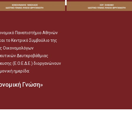
ονομικό Πανεπιστήμιο Αθηνών
και το Κεντρικό Συμβούλιο της
ς Οικονομολόγων
ευτικών Δευτεροβάθμιας
ευσης (Ε.Ο.Ε.Δ.Ε.) διοργανώνουν
μονική ημερίδα:
ονομική Γνώση»